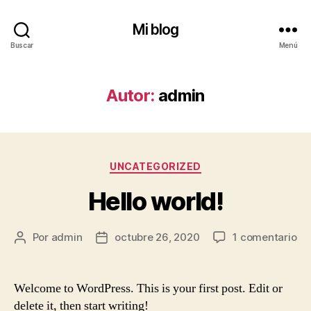
Mi blog
Buscar
Menú
Autor:
admin
Categorías
UNCATEGORIZED
Hello world!
en
Por
admin
octubre 26, 2020
1 comentario
Autor
Fecha
Hel
de
de
wo
la
la
entrada
entrada
Welcome to WordPress. This is your first post. Edit or
delete it, then start writing!