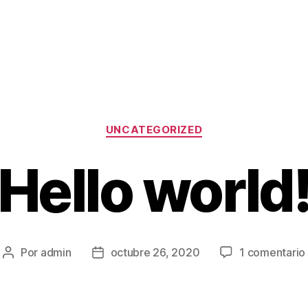
Categorías
UNCATEGORIZED
Hello world
Por
admin
octubre 26, 2020
1 comentario
Autor
Fecha
de
de
la
la
entrada
entrada