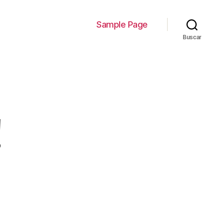
Sample Page
Buscar
!
en
Hello
world!