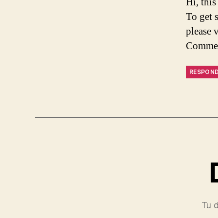
Hi, thi
To get 
please 
Commen
RESPON
Tu d