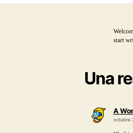
Welcome 
start wr
Una re
A Wo
octubre 